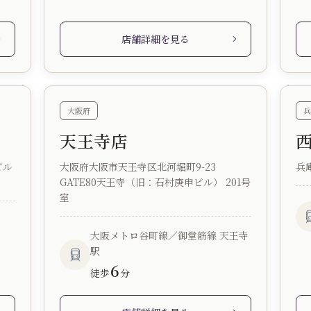
店舗詳細を見る
大阪府
兵
天王寺店
ビル
大阪府大阪市天王寺区北河堀町9-23
兵
GATE80天王寺（旧：石村庚申ビル） 201号
室
大阪メトロ谷町線／御堂筋線 天王寺
駅
6
徒歩
分