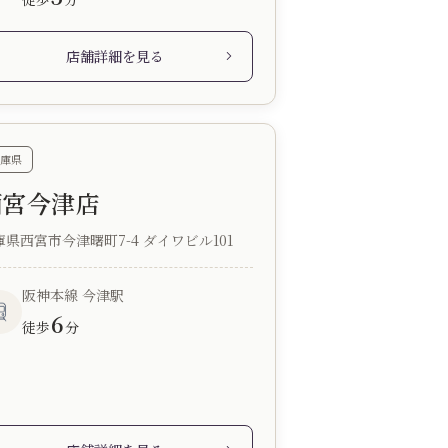
店舗詳細を見る
庫県
西宮今津店
庫県西宮市今津曙町7-4 ダイワビル101
阪神本線 今津駅
6
徒歩
分