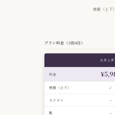
喪服（上下
プラン料金（3泊4日）
スタンダ
¥5,9
料金
喪服（上下）
✓
ネクタイ
—
靴
—