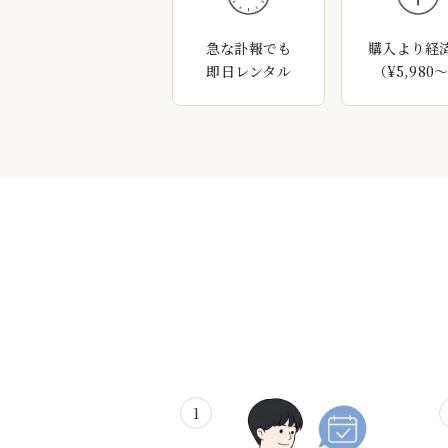
急な訃報でも
購入より経
即日レンタル
（¥5,980
1