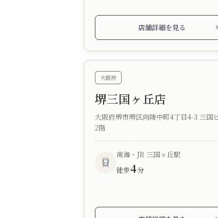
店舗詳細を見る
大阪府
堺三国ヶ丘店
大阪府堺市堺区向陵中町4丁目4-3 三国
2階
南海・JR 三国ヶ丘駅
4
徒歩
分