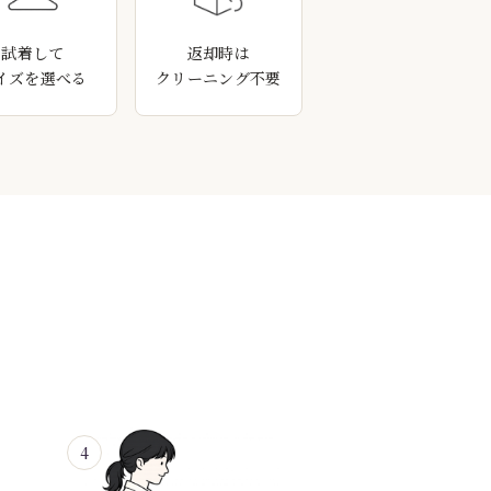
試着して
返却時は
イズを選べる
クリーニング不要
4