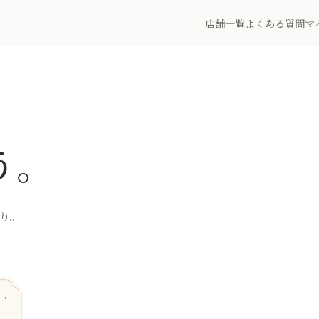
店舗一覧
よくある質問
マ
、
う。
り。